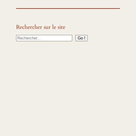
Rechercher sur le site
S
Go !
e
a
r
c
h