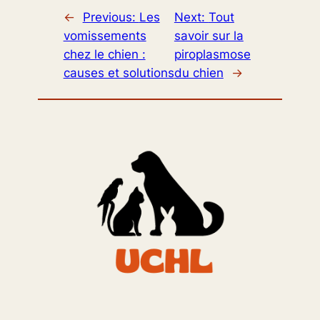
←
Previous:
Les
Next:
Tout
vomissements
savoir sur la
chez le chien :
piroplasmose
causes et solutions
du chien
→