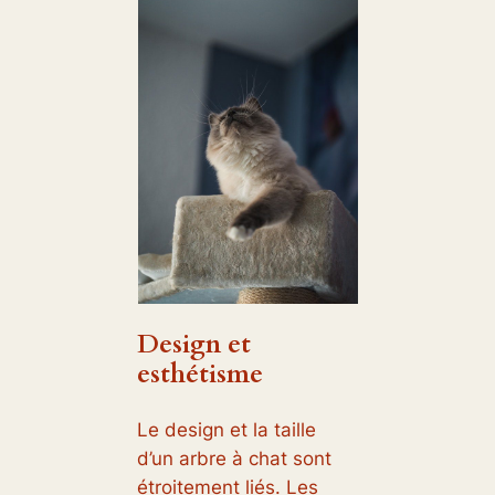
Design et
esthétisme
Le design et la taille
d’un arbre à chat sont
étroitement liés. Les